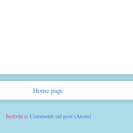
Home page
Iscriviti a:
Commenti sul post (Atom)