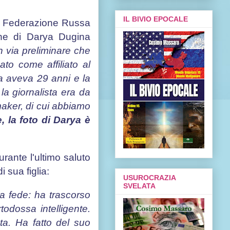
IL BIVIO EPOCALE
la Federazione Russa
one di Darya Dugina
in via preliminare che
ato come affiliato al
na aveva 29 anni e la
 la giornalista era da
maker, di cui abbiamo
 la foto di Darya è
rante l'ultimo saluto
 sua figlia:
USUROCRAZIA
SVELATA
la fede: ha trascorso
odossa intelligente.
ta. Ha fatto del suo