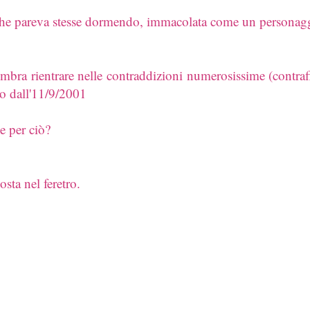
o che pareva stesse dormendo, immacolata come un personagg
embra rientrare nelle contraddizioni numerosissime (contraff
do dall'11/9/2001
e per ciò?
sta nel feretro.