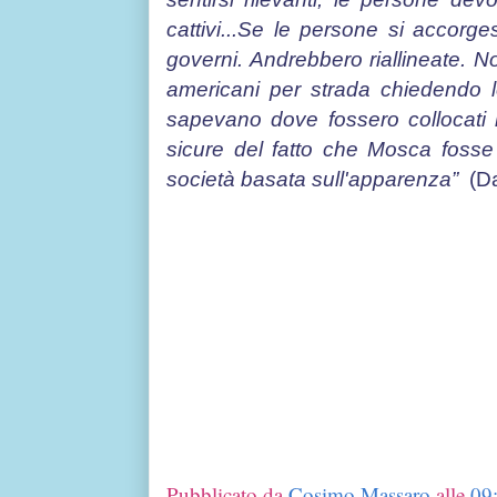
cattivi...Se le persone si accor
governi. Andrebbero riallineate. 
americani per strada chiedendo 
sapevano dove fossero collocati 
sicure del fatto che Mosca fosse 
società basata sull'apparenza”
(D
Cosim
Pubblicato da
Cosimo Massaro
alle
09