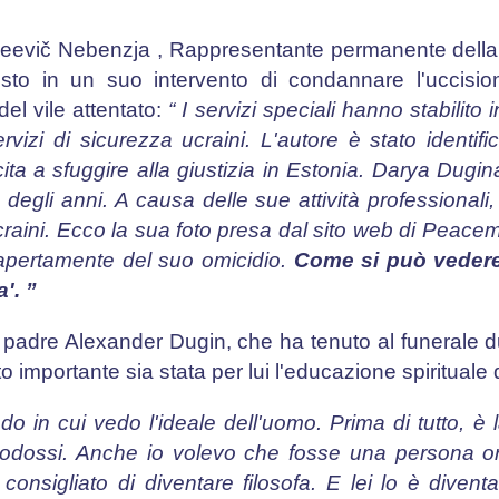
ekseevič Nebenzja , Rappresentante permanente del
esto in un suo intervento di condannare l'uccisi
el vile attentato:
“ I servizi speciali hanno stabilito 
vizi di sicurezza ucraini. L'autore è stato identific
cita a sfuggire alla giustizia in Estonia. Darya Dugi
 degli anni. A causa delle sue attività professionali,
ucraini. Ecco la sua foto presa dal sito web di Peace
 apertamente del suo omicidio.
Come si può vedere,
'. ”
el padre Alexander Dugin, che ha tenuto al funerale du
importante sia stata per lui l'educazione spirituale di
o in cui vedo l'ideale dell'uomo. Prima di tutto, è 
rtodossi. Anche io volevo che fosse una persona ort
nsigliato di diventare filosofa. E lei lo è diventa