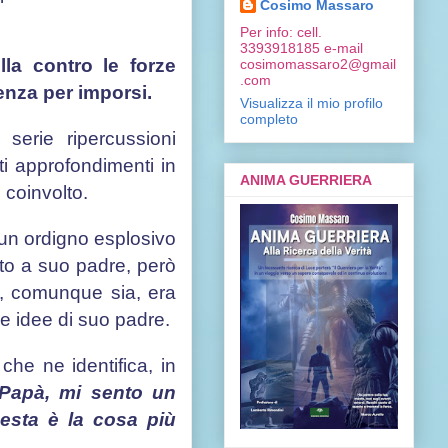
Cosimo Massaro
Per info: cell.
3393918185 e-mail
la contro le forze
cosimomassaro2@gmail
.com
enza per imporsi.
Visualizza il mio profilo
completo
serie ripercussioni
i approfondimenti in
ANIMA GUERRIERA
 coinvolto.
 un ordigno esplosivo
etto a suo padre, però
é, comunque sia, era
e idee di suo padre.
che ne identifica, in
Papà, mi sento un
uesta è la cosa più