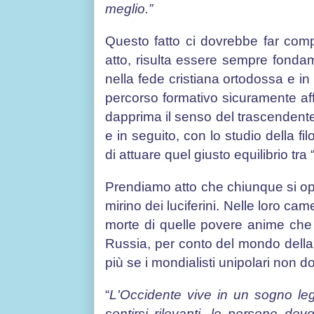
meglio.”
Questo fatto ci dovrebbe far co
atto, risulta essere sempre fonda
nella fede cristiana ortodossa e in 
percorso formativo sicuramente aff
dapprima il senso del trascendente,
e in seguito, con lo studio della fi
di attuare quel giusto equilibrio
Prendiamo atto che chiunque si o
mirino dei luciferini. Nelle loro ca
morte di quelle povere anime che 
Russia, per conto del mondo della tr
più se i mondialisti unipolari non 
“
L'Occidente vive in un sogno le
sentirsi rilevanti, le persone dev