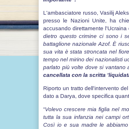
L'ambasciatore russo, Vasilij Al
presso le Nazioni Unite, ha chi
accusando direttamente l'Ucraina d
dietro questo crimine ci sono i ser
battaglione nazionale Azof. È rius
sua vita è stata stroncata nel fiore
tempo nel mirino dei nazionalisti 
parlato più volte dove si vantano
cancellata con la scritta 'liquidata
Riporto un tratto dell'intervento d
dato a Darya, dove specifica quanto 
“
Volevo crescere mia figlia nel mod
tutta la sua infanzia nei campi o
Così io e sua madre le abbiamo co