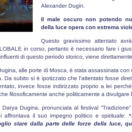
Alexander Dugin.
Il male oscuro non potendo nul
della luce opera con estrema viol
Questo gravissimo attentato avrà 
BALE in corso, pertanto è necessario fare i giust
nfluenti di questo periodo storico, viene direttamente
ugina, alle porte di Mosca, è stata assassinata con
a. Da subito si è ipotizzato che l'attentato fosse dir
ntato, invece fosse indirizzato proprio a lei perch
he filosoficamente anche politicamente a divulgare l
i Darya Dugina, pronunciata al festival “Tradizione” 
i affrontava il suo impegno politico e spirituale:
“
glio stare dalla parte delle forze della luce, q