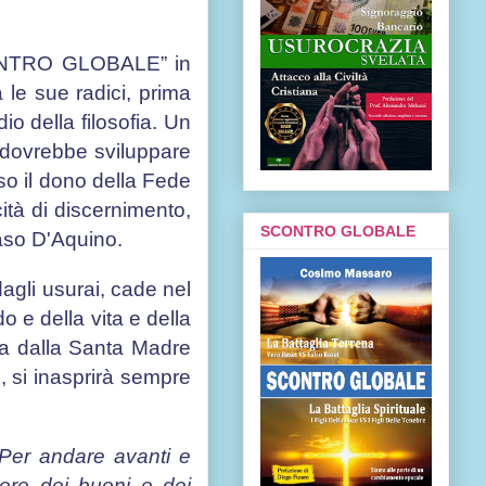
SCONTRO GLOBALE” in
 le sue radici, prima
io della filosofia. Un
i dovrebbe sviluppare
so il dono della Fede
cità di discernimento,
SCONTRO GLOBALE
aso D'Aquino.
gli usurai, cade nel
o e della vita e della
esa dalla Santa Madre
i, si inasprirà sempre
 Per andare avanti e
liere dei buoni e dei