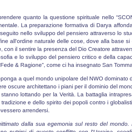
mprendere quanto la questione spirituale nello “
mentale. La preparazione formativa di Darya affonda
seguito nello sviluppo del pensiero attraverso lo stud
ine all'ordine naturale delle cose, dove alla base s
 con il sentire la presenza del Dio Creatore attraver
losofia e lo sviluppo del pensiero critico e della capa
 tra “Fede & Ragione”, come ci ha insegnato San Tomm
pponga a quel mondo unipolare del NWO dominato da
mere oscure architettano i piani per il dominio del mond
stanno lottando per la Verità. La battaglia intrapr
adizione e dello spirito dei popoli contro i globalist
dovessero arrendersi.
gittimato dalla sua egemonia sul resto del mondo.
ono nutrirsi di questo conflitto con l'Ucraina, sceg