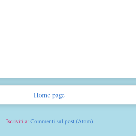
Home page
Iscriviti a:
Commenti sul post (Atom)