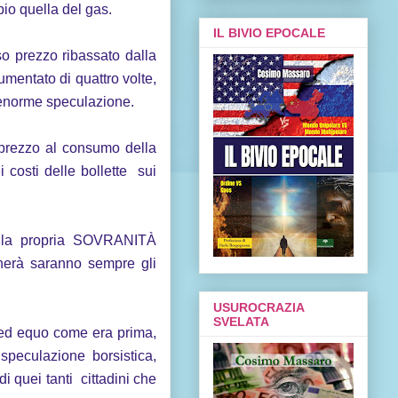
io quella del gas.
IL BIVIO EPOCALE
o prezzo ribassato dalla
mentato di quattro volte,
 enorme speculazione.
 prezzo al consumo della
costi delle bollette sui
do la propria SOVRANITÀ
gherà saranno sempre gli
USUROCRAZIA
SVELATA
o ed equo come era prima,
speculazione borsistica,
 quei tanti cittadini che