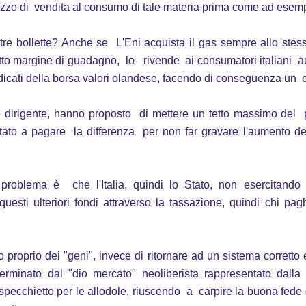
rezzo di vendita al consumo di tale materia prima come ad esemp
re bollette? Anche se L'Eni acquista il gas sempre allo stess
etto margine di guadagno, lo rivende ai consumatori italiani au
ndicati della borsa valori olandese, facendo di conseguenza un
se dirigente, hanno proposto di mettere un tetto massimo del
to a pagare la differenza per non far gravare l'aumento dei 
 problema è che l'Italia, quindi lo Stato, non esercitan
esti ulteriori fondi attraverso la tassazione, quindi chi pa
o proprio dei "geni", invece di ritornare ad un sistema corrett
erminato dal "dio mercato" neoliberista rappresentato dalla 
ecchietto per le allodole, riuscendo a carpire la buona fede di