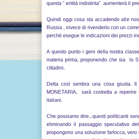
questa " entità indistinta" aumenterà il p
Quindi oggi cosa sta accadendo alle nost
Russia , invece di rivenderlo con un corr
perché esegue le indicazioni dei prezzi i
A questo punto i geni della nostra clas
materia prima, proponendo che sia lo Sta
cittadini.
Detta così sembra una cosa giusta. Il
MONETARIA, sarà costretta a reperire qu
italiani.
Che possiamo dire...questi politicanti son
eliminando il passaggio speculativo det
propongono una soluzione farlocca, vero sp