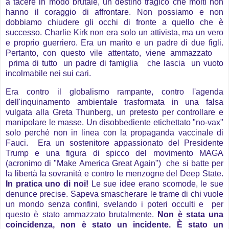
a tacere in modo brutale, un destino tragico che molti non
hanno il coraggio di affrontare. Non possiamo e non
dobbiamo chiudere gli occhi di fronte a quello che è
successo. Charlie Kirk non era solo un attivista, ma un vero
e proprio guerriero. Era un marito e un padre di due figli.
Pertanto, con questo vile attentato, viene ammazzato
prima di tutto un padre di famiglia che lascia un vuoto
incolmabile nei sui cari.
Era contro il globalismo rampante, contro l'agenda
dell'inquinamento ambientale trasformata in una falsa
vulgata alla Greta Thunberg, un pretesto per controllare e
manipolare le masse. Un disobbediente etichettato "no-vax"
solo perché non in linea con la propaganda vaccinale di
Fauci. Era un sostenitore appassionato del Presidente
Trump e una figura di spicco del movimento MAGA
(acronimo di "Make America Great Again") che si batte per
la libertà la sovranità e contro le menzogne del Deep State.
In pratica uno di noi!
Le sue idee erano scomode, le sue
denunce precise. Sapeva smascherare le trame di chi vuole
un mondo senza confini, svelando i poteri occulti e per
questo è stato ammazzato brutalmente.
Non è stata una
coincidenza, non è stato un incidente. È stato un