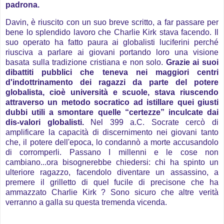
padrona.
Davin, è riuscito con un suo breve scritto, a far passare per
bene lo splendido lavoro che Charlie Kirk stava facendo. Il
suo operato ha fatto paura ai globalisti luciferini perché
riusciva a parlare ai giovani portando loro una visione
basata sulla tradizione cristiana e non solo.
Grazie ai suoi
dibattiti pubblici che teneva nei maggiori centri
d'indottrinamento dei ragazzi da parte del potere
globalista, cioè università e scuole, stava riuscendo
attraverso un metodo socratico ad istillare quei giusti
dubbi utili a smontare quelle “certezze” inculcate dai
dis-valori globalisti.
Nel 399 a.C. Socrate cercò di
amplificare la capacità di discernimento nei giovani tanto
che, il potere dell'epoca, lo condannò a morte accusandolo
di corromperli. Passano I millenni e le cose non
cambiano...ora bisognerebbe chiedersi: chi ha spinto un
ulteriore ragazzo, facendolo diventare un assassino, a
premere il grilletto di quel fucile di precisone che ha
ammazzato Charlie Kirk ? Sono sicuro che altre verità
verranno a galla su questa tremenda vicenda.