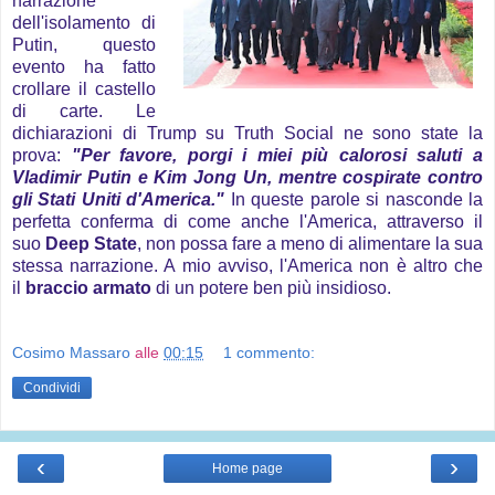
narrazione
dell'isolamento di
Putin, questo
evento ha fatto
crollare il castello
di carte. Le
dichiarazioni di Trump su Truth Social ne sono state la
prova:
"Per favore, porgi i miei più calorosi saluti a
Vladimir Putin e Kim Jong Un, mentre cospirate contro
gli Stati Uniti d'America."
In queste parole si nasconde la
perfetta conferma di come anche l'America, attraverso il
suo
Deep State
, non possa fare a meno di alimentare la sua
stessa narrazione. A mio avviso, l'America non è altro che
il
braccio armato
di un potere ben più insidioso.
Cosimo Massaro
alle
00:15
1 commento:
Condividi
‹
›
Home page