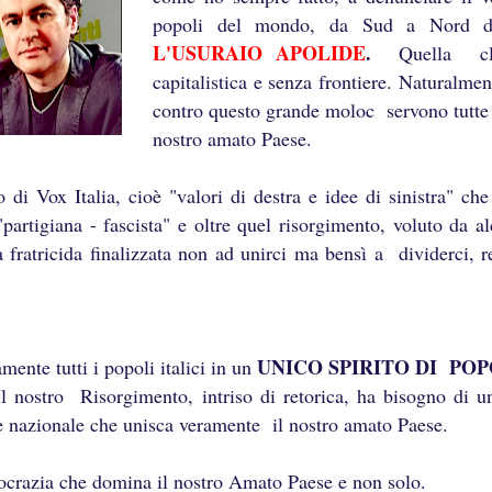
popoli del mondo, da Sud a Nord d
L'USURAIO APOLIDE
.
Quella clas
capitalistica e senza frontiere. Naturalme
contro questo grande moloc servono tutte 
nostro amato Paese.
i Vox Italia, cioè "valori di destra e idee di sinistra" che
"partigiana - fascista" e oltre quel risorgimento, voluto da 
 fratricida finalizzata non ad unirci ma bensì a dividerci,
UNICO SPIRITO DI PO
ente tutti i popoli italici in un
Il nostro Risorgimento, intriso di retorica, ha bisogno di un
ne nazionale che unisca veramente il nostro amato Paese.
rocrazia che domina il nostro Amato Paese e non solo.