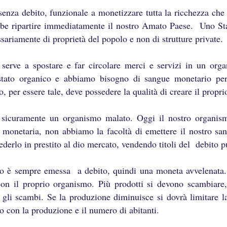
nza debito, funzionale a monetizzare tutta la ricchezza che
be ripartire immediatamente il nostro Amato Paese. Uno St
sariamente di proprietà del popolo e non di strutture private.
erve a spostare e far circolare merci e servizi in un orga
stato organico e abbiamo bisogno di sangue monetario per 
, per essere tale, deve possedere la qualità di creare il propr
è sicuramente un organismo malato. Oggi il nostro organis
 monetaria, non abbiamo la facoltà di emettere il nostro s
ederlo in prestito al dio mercato, vendendo titoli del debito 
o è sempre emessa a debito, quindi una moneta avvelenata.
con il proprio organismo. Più prodotti si devono scambia
 gli scambi. Se la produzione diminuisce si dovrà limitare l
io con la produzione e il numero di abitanti.