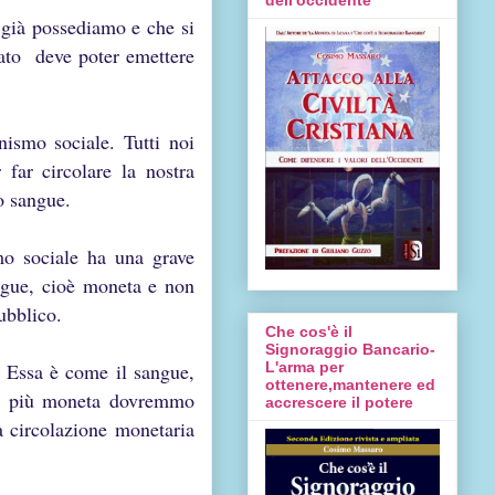
 già possediamo e che si
ato deve poter emettere
nismo sociale. Tutti noi
far circolare la nostra
io sangue.
mo sociale ha una grave
angue, cioè moneta e non
pubblico.
Che cos'è il
Signoraggio Bancario-
 Essa è come il sangue,
L'arma per
ottenere,mantenere ed
re, più moneta dovremmo
accrescere il potere
a circolazione monetaria