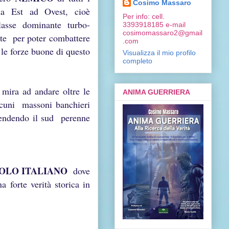
Cosimo Massaro
a Est ad Ovest, cioè
Per info: cell.
se dominante turbo-
3393918185 e-mail
cosimomassaro2@gmail
nte per poter combattere
.com
le forze buone di questo
Visualizza il mio profilo
completo
 mira ad andare oltre le
ANIMA GUERRIERA
alcuni massoni banchieri
 rendendo il sud perenne
POLO ITALIANO
dove
a forte verità storica in