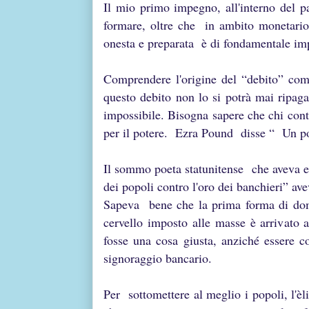
Il mio primo impegno, all'interno del p
formare, oltre che in ambito monetario 
onesta e preparata è di fondamentale imp
Comprendere l'origine del “debito” come
questo debito non lo si potrà mai ripag
impossibile. Bisogna sapere che chi contr
per il potere. Ezra Pound disse “ Un pop
Il sommo poeta statunitense che aveva ev
dei popoli contro l'oro dei banchieri” av
Sapeva bene che la prima forma di domin
cervello imposto alle masse è arrivato a
fosse una cosa giusta, anziché essere co
signoraggio bancario.
Per sottomettere al meglio i popoli, l'èl