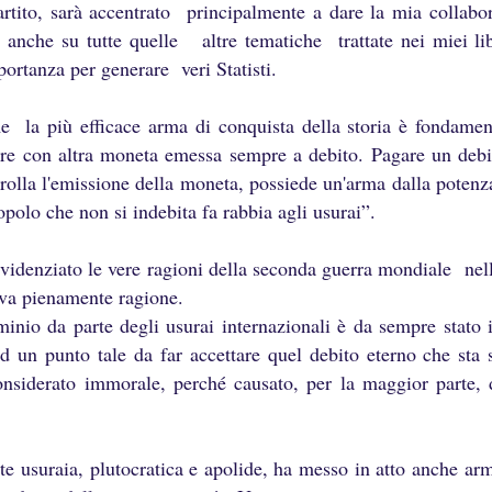
artito, sarà accentrato principalmente a dare la mia collab
anche su tutte quelle altre tematiche trattate nei miei lib
ortanza per generare veri Statisti.
 la più efficace arma di conquista della storia è fondamen
are con altra moneta emessa sempre a debito. Pagare un debi
olla l'emissione della moneta, possiede un'arma dalla potenza
olo che non si indebita fa rabbia agli usurai”.
idenziato le vere ragioni della seconda guerra mondiale nell'
eva pienamente ragione.
io da parte degli usurai internazionali è da sempre stato il
d un punto tale da far accettare quel debito eterno che sta 
nsiderato immorale, perché causato, per la maggior parte, da
ite usuraia, plutocratica e apolide, ha messo in atto anche ar