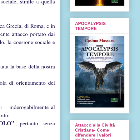
sociale, simile a quella
APOCALYPSIS
tica Grecia, di Roma, e in
TEMPORE
tente attacco portato dai
lo, la coesione sociale e
tata la base della nostra
ola di orientamento del
rti inderogabilmente al
bito.
POLO”
, pertanto senza
Attacco alla Civiltà
Cristiana- Come
difendere i valori
dell'occidente