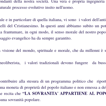
ondanti della nostra società. Una vera e propria ingegneria 
naturale processo evolutivo insito nell'uomo.
le e in particolare di quella italiana, vi sono i valori dell'an
quelli del Cristianesimo. In questi anni abbiamo subito un po
to a frantumare, in ogni modo, il senso morale del nostro popo
essaggio evangelico ha da sempre garantito.
a visione del mondo, spirituale e morale, che da millenni è s
 neoliberista, i valori tradizionali devono fungere da buss
ontribuire alla stesura di un programma politico che ripo
una moneta di proprietà del popolo italiano e non emessa a de
“LA SOVRANITA' APPARTIENE AL PO
one recita che
suna sovranità popolare.