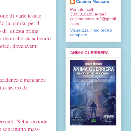
Cosimo Massaro
Per info: cell.
3393918185 e-mail
ne di varie testate
cosimomassaro2@gmail
do la parola, per 4
.com
to di questa prima
Visualizza il mio profilo
completo
problemi che sta subendo
rico, dove eventi
ANIMA GUERRIERA
 decadenza e mancanza
tto lavoro di
rventi. Nella seconda
 è soprattutto mass-