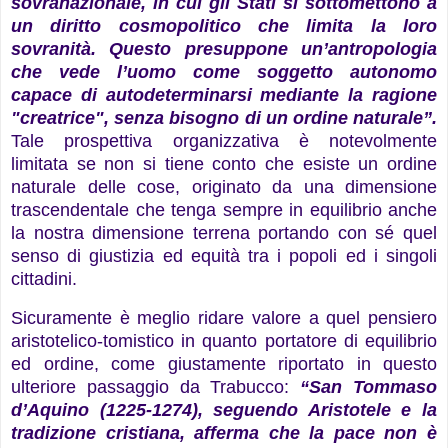
sovranazionale, in cui gli Stati si sottomettono a
un diritto cosmopolitico che limita la loro
sovranità. Questo presuppone un’antropologia
che vede l’uomo come soggetto autonomo
capace di autodeterminarsi mediante la ragione
"creatrice", senza bisogno di un ordine naturale”.
Tale prospettiva organizzativa è notevolmente
limitata se non si tiene conto che esiste un ordine
naturale delle cose, originato da una dimensione
trascendentale che tenga sempre in equilibrio anche
la nostra dimensione terrena portando con sé quel
senso di giustizia ed equità tra i popoli ed i singoli
cittadini.
Sicuramente è meglio ridare valore a quel pensiero
aristotelico-tomistico in quanto portatore di equilibrio
ed ordine, come giustamente riportato in questo
ulteriore passaggio da Trabucco:
“San Tommaso
d’Aquino (1225-1274), seguendo Aristotele e la
tradizione cristiana, afferma che la pace non è