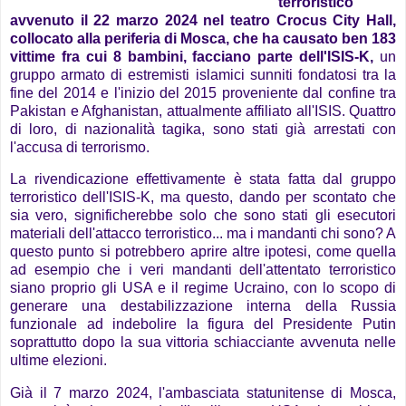
terroristico
avvenuto il 22 marzo 2024 nel teatro Crocus City Hall,
collocato alla periferia di Mosca, che ha causato ben 183
vittime fra cui 8 bambini, facciano parte dell'ISIS-K,
un
gruppo armato di estremisti islamici sunniti fondatosi tra la
fine del 2014 e l'inizio del 2015 proveniente dal confine tra
Pakistan e Afghanistan, attualmente affiliato all'ISIS. Quattro
di loro, di nazionalità tagika, sono stati già arrestati con
l'accusa di terrorismo.
La rivendicazione effettivamente è stata fatta dal gruppo
terroristico dell'ISIS-K, ma questo, dando per scontato che
sia vero, significherebbe solo che sono stati gli esecutori
materiali dell'attacco terroristico... ma i mandanti chi sono? A
questo punto si potrebbero aprire altre ipotesi, come quella
ad esempio che i veri mandanti dell'attentato terroristico
siano proprio gli USA e il regime Ucraino, con lo scopo di
generare una destabilizzazione interna della Russia
funzionale ad indebolire la figura del Presidente Putin
soprattutto dopo la sua vittoria schiacciante avvenuta nelle
ultime elezioni.
Già il 7 marzo 2024, l'ambasciata statunitense di Mosca,