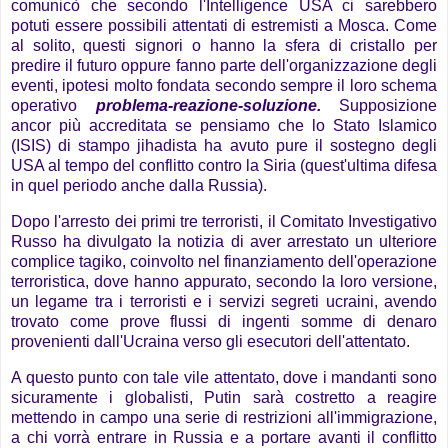
comunicò che secondo l'Intelligence USA ci sarebbero
potuti essere possibili attentati di estremisti a Mosca. Come
al solito, questi signori o hanno la sfera di cristallo per
predire il futuro oppure fanno parte dell'organizzazione degli
eventi, ipotesi molto fondata secondo sempre il loro schema
operativo
problema-reazione-soluzione.
Supposizione
ancor più accreditata se pensiamo che lo Stato Islamico
(ISIS)
di stampo jihadista ha avuto pure il sostegno degli
USA al tempo del conflitto contro la Siria (quest'ultima difesa
in quel periodo anche dalla Russia).
Dopo l'arresto dei primi tre terroristi, il Comitato Investigativo
Russo ha divulgato la notizia di aver arrestato un ulteriore
complice tagiko, coinvolto nel finanziamento dell'operazione
terroristica, dove hanno appurato, secondo la loro versione,
un legame tra i terroristi e i servizi segreti ucraini, avendo
trovato come prove flussi di ingenti somme di denaro
provenienti dall'Ucraina verso gli esecutori dell'attentato.
A questo punto con tale vile attentato, dove i mandanti sono
sicuramente i globalisti, Putin sarà costretto a reagire
mettendo in campo una serie di restrizioni all'immigrazione,
a chi vorrà entrare in Russia e a portare avanti il conflitto