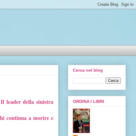
Cerca nel blog
I
l leader della sinistra
ORDINA I LIBRI
chi
continua
a
morire e