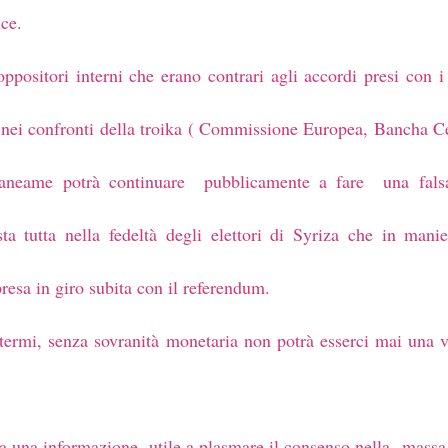
nce.
positori interni che erano contrari agli accordi presi con i 
iù nei confronti della troika ( Commissione Europea, Bancha 
raneame potrà continuare pubblicamente a fare una fals
 sta tutta nella fedeltà degli elettori di Syriza che in man
presa in giro subita con il referendum.
termi, senza sovranità monetaria non potrà esserci mai una
a una informazione utile a plasmare il consenso nella massa 