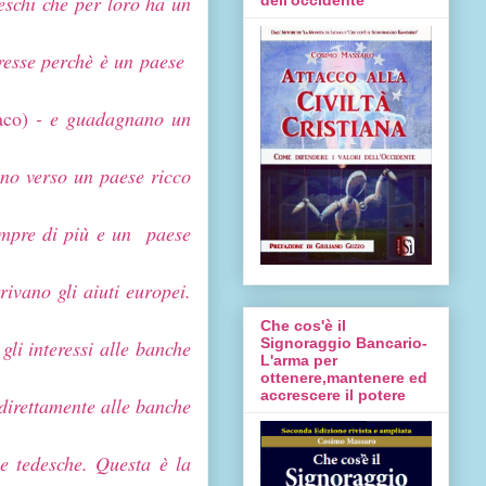
eschi che per loro ha un
teresse perchè è un paese
aco)
- e guadagnano un
ono verso un paese ricco
sempre di più e un paese
ivano gli aiuti europei.
Che cos'è il
Signoraggio Bancario-
li interessi alle banche
L'arma per
ottenere,mantenere ed
accrescere il potere
 direttamente alle banche
e tedesche. Questa è la