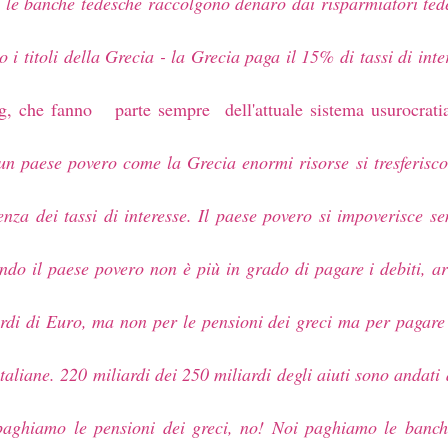
di le banche tedesche raccolgono denaro dai risparmiatori ted
 i titoli della Grecia - la Grecia paga il 15% di tassi di in
g, che fanno parte sempre dell'attuale sistema usurocrati
un paese povero come la Grecia enormi risorse si tresferisc
nza dei tassi di interesse. Il paese povero si impoverisce 
do il paese povero non è più in grado di pagare i debiti, arr
di di Euro, ma non per le pensioni dei greci ma per pagare g
taliane. 220 miliardi dei 250 miliardi degli aiuti sono andati
i paghiamo le pensioni dei greci, no! Noi paghiamo le banch