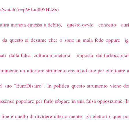
.com/watch?v=pWLm895H2Zs)
on altra moneta emessa a debito, questo ovvio concetto au
di da questo si desume che: o sono in mala fede oppure ig
inati dalla falsa cultura monetaria imposta dal turbocapita
ramente un ulteriore strumento creato ad arte per effettuare 
l suo "EuroDisatro". In politica questo strumento viene defi
dissenso popolare per farlo sfogare in una falsa opposizione. I
l fine è quello di dividere ulteriormente gli elettori ( quei