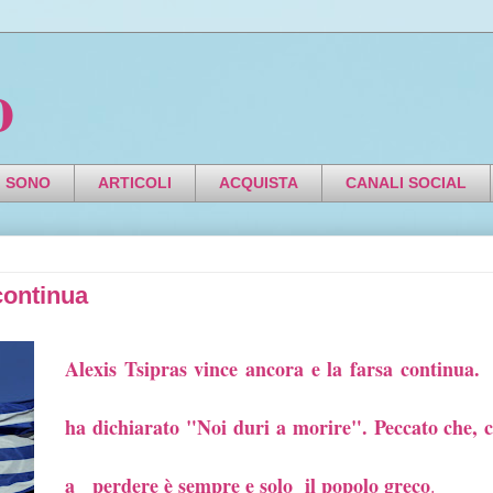
o
I SONO
ARTICOLI
ACQUISTA
CANALI SOCIAL
 continua
Alexis Tsipras vince ancora e la farsa continua.
ha dichiarato "Noi
duri a morire". Peccato
che,
a
perdere
è sempre e solo
il popolo greco
.