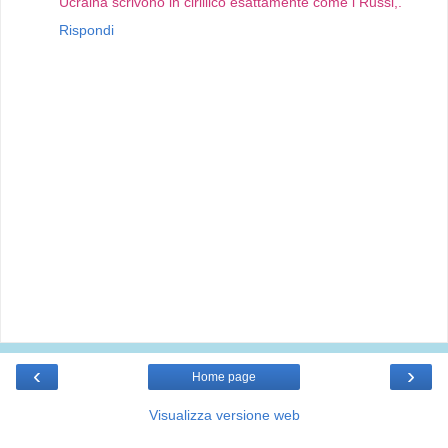
Ucraina scrivono in cirillico esattamente come i Russi,.
Rispondi
‹
›
Home page
Visualizza versione web