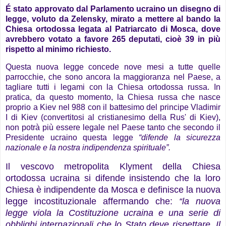
É stato approvato dal Parlamento ucraino un disegno di
legge, voluto da Zelensky, mirato a mettere al bando la
Chiesa ortodossa legata al Patriarcato di Mosca, dove
avrebbero votato a favore 265 deputati, cioè 39 in più
rispetto al minimo richiesto.
Questa nuova legge concede nove mesi a tutte quelle
parrocchie, che sono ancora la maggioranza nel Paese, a
tagliare tutti i legami con la Chiesa ortodossa russa. In
pratica, da questo momento, la Chiesa russa che nasce
proprio a Kiev nel 988 con il battesimo del principe Vladimir
I di Kiev (convertitosi al cristianesimo della Rus' di Kiev),
non potrà più essere legale nel Paese tanto che secondo il
Presidente ucraino questa legge
“difende la sicurezza
nazionale e la nostra indipendenza spirituale”.
Il vescovo metropolita Klyment della Chiesa
ortodossa ucraina si difende insistendo che la loro
Chiesa è indipendente da Mosca e definisce la nuova
legge incostituzionale affermando che:
“la nuova
legge viola la Costituzione ucraina e una serie di
obblighi internazionali che lo Stato deve rispettare. Il