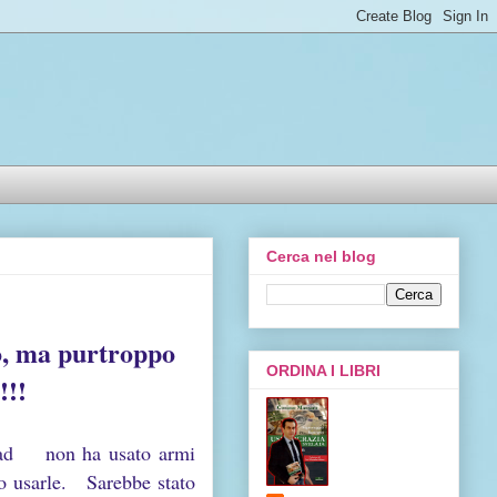
Cerca nel blog
to, ma purtroppo
ORDINA I LIBRI
!!!
ssad non ha usato armi
so usarle. Sarebbe
stato