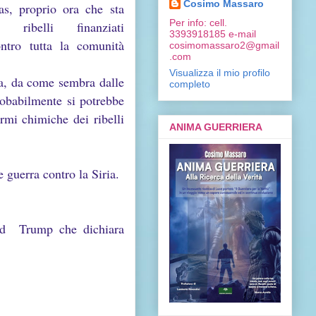
Cosimo Massaro
gas, proprio ora che
sta
Per info: cell.
ibelli finanziati
3393918185 e-mail
ntro tutta la comunità
cosimomassaro2@gmail
.com
Visualizza il mio profilo
na, da come sembra dalle
completo
probabilmente si potrebbe
rmi chimiche dei ribelli
ANIMA GUERRIERA
e guerra contro la Siria.
ald Trump che dichiara