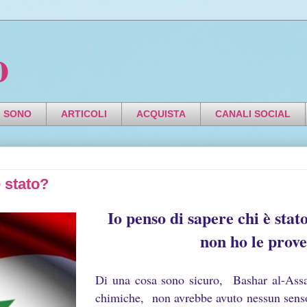
o
I SONO
ARTICOLI
ACQUISTA
CANALI SOCIAL
è stato?
Io penso di sapere chi è sta
non ho le prove
Di una cosa sono sicuro, Bashar al-A
chimiche, non avrebbe avuto nessun sen